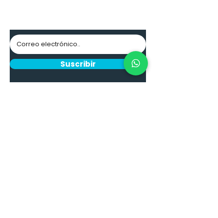
comunidad
Excelencia, profesionalidad y garantía.
Suscribir
CONTACTO
Centro Comercial
Pacific Mall
3er piso, tienda 312
Cali, Colombia
+57 (317) 514 1575